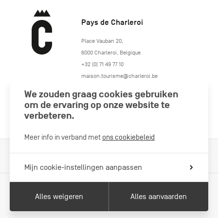
Pays de Charleroi
https://www.paysdecharleroi.be/
Place Vauban 20
,
6000
Charleroi
,
Belgique
+32 (0) 71 49 77 10
maison.tourisme@charleroi.be
We zouden graag cookies gebruiken
Volg ons
om de ervaring op onze website te
verbeteren.
Meer info in verband met
ons cookiebeleid
Cookiebeleid
Wettelijke vermeldingen
Privacybeleid
Mijn cookie-instellingen aanpassen
Alles weigeren
Alles aanvaarden
Met de steun van