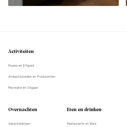
Activiteiten
Navigation
tertiaire
Musea en Erfgoed
Ambachtslieden en Producenten
Recreatie en Uitgaan
Overnachten
Eten en drinken
Vakantiedorpen
Restaurants en Bars