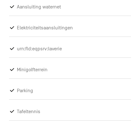
Aansluiting waternet
Elektriciteitsaansluitingen
urn:fld:eqpsrv:laverie
Minigolfterrein
Parking
Tafeltennis