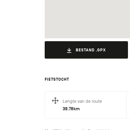
BESTAND .GPX
FIETSTOCHT
Lengte van de route
39.78km