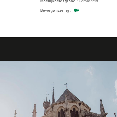
Moeilijkheidsgraad :
Gemiddeld
Bewegwijzering :