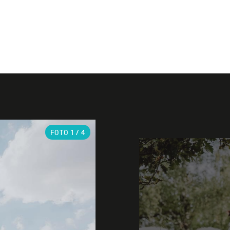
FOTO
1
/ 4