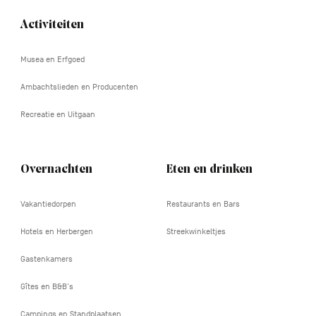
Activiteiten
Navigation
tertiaire
Musea en Erfgoed
Ambachtslieden en Producenten
Recreatie en Uitgaan
Overnachten
Eten en drinken
Vakantiedorpen
Restaurants en Bars
Hotels en Herbergen
Streekwinkeltjes
Gastenkamers
Gîtes en B&B's
Campings en Standplaatsen