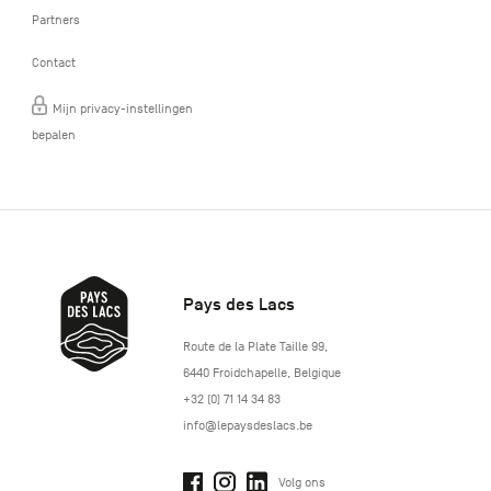
Partners
Contact
Mijn privacy-instellingen
bepalen
Pays des Lacs
http://www.lepaysdeslacs.be/
Route de la Plate Taille 99
,
6440
Froidchapelle
,
Belgique
+32 (0) 71 14 34 83
info@lepaysdeslacs.be
Volg ons