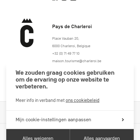
Pays de Charleroi
https://www.paysdecharleroi.be/
Place Vauban 20
,
6000
Charleroi
,
Belgique
+32 (0) 71 49 77 10
maison.tourisme@charleroi.be
We zouden graag cookies gebruiken
Volg ons
om de ervaring op onze website te
verbeteren.
Meer info in verband met
ons cookiebeleid
Cookiebeleid
Wettelijke vermeldingen
Privacybeleid
Mijn cookie-instellingen aanpassen
Alles weigeren
Alles aanvaarden
Met de steun van