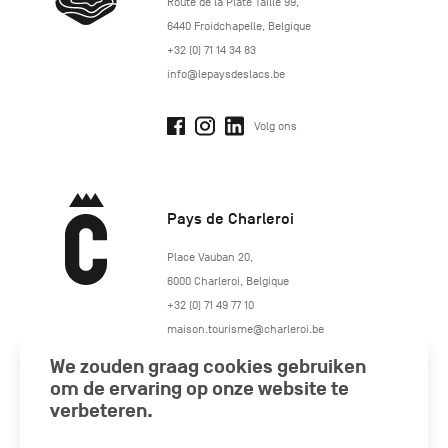
http://www.lepaysdeslacs.be/
Route de la Plate Taille 99
,
6440
Froidchapelle
,
Belgique
+32 (0) 71 14 34 83
info@lepaysdeslacs.be
Volg ons
Pays de Charleroi
https://www.paysdecharleroi.be/
Place Vauban 20
,
6000
Charleroi
,
Belgique
+32 (0) 71 49 77 10
maison.tourisme@charleroi.be
We zouden graag cookies gebruiken
Volg ons
om de ervaring op onze website te
verbeteren.