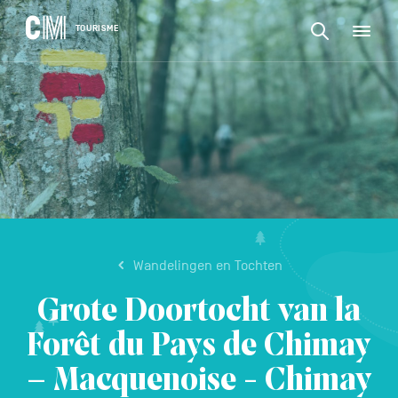
CONTENU
CM
TOURISME
M
Zoeken
Tourisme
naar
NL
een
Zoeken
activiteit,
Navigation
naar
een
principale
accommodat
een
...
BEVESTIGEN
activiteit,
een
accommodatie,
...
Wandelingen en Tochten
Grote Doortocht van la
Forêt du Pays de Chimay
– Macquenoise - Chimay