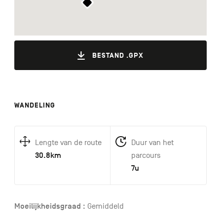
BESTAND .GPX
WANDELING
Lengte van de route
Duur van het
30.8km
parcours
7u
Moeilijkheidsgraad :
Gemiddeld