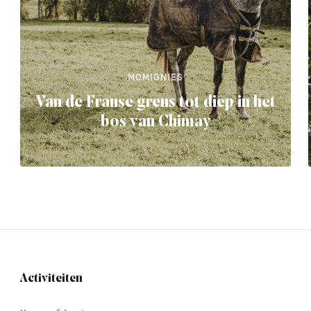
MOMIGNIES
Van de Franse grens tot diep in het
bos van Chimay
Activiteiten
Navigation
tertiaire