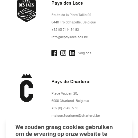
Pays des Lacs
http://www.lepaysdeslacs.be/
Route de la Plate Taille 99
,
6440
Froidchapelle
,
Belgique
+32 (0) 71 14 34 83
info@lepaysdeslacs.be
Volg ons
Pays de Charleroi
https://www.paysdecharleroi.be/
Place Vauban 20
,
6000
Charleroi
,
Belgique
+32 (0) 71 49 77 10
maison.tourisme@charleroi.be
We zouden graag cookies gebruiken
Volg ons
om de ervaring op onze website te