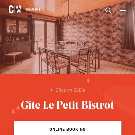
CONTENU
CM
TOURISME
M
Zoeken
Tourisme
naar
NL
een
Zoeken
activiteit,
Navigation
naar
een
principale
accommodat
een
...
BEVESTIGEN
activiteit,
een
accommodatie,
...
Gîtes en B&B's
Gîte Le Petit Bistrot
ONLINE BOOKING