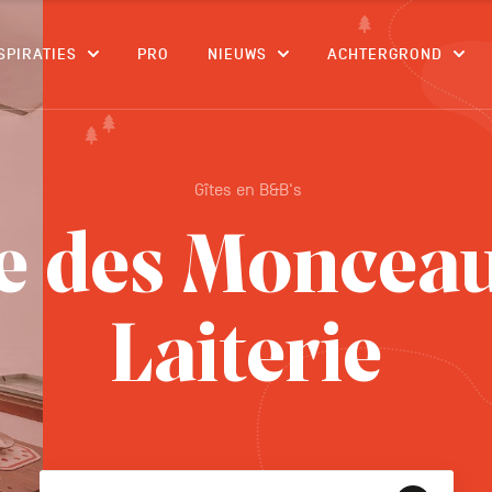
CONTENU
SPIRATIES
PRO
NIEUWS
ACHTERGROND
Gîtes en B&B's
 des Monceau
Laiterie