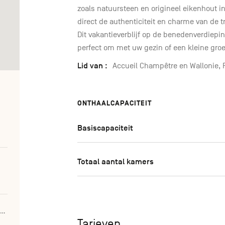
zoals natuursteen en origineel eikenhout in
direct de authenticiteit en charme van de tr
Dit vakantieverblijf op de benedenverdiepin
perfect om met uw gezin of een kleine gro
Lid van :
Accueil Champêtre en Wallonie,
ONTHAALCAPACITEIT
Basiscapaciteit
Totaal aantal kamers
medesmonceaux.dupuis@gmail.com
Tarieven