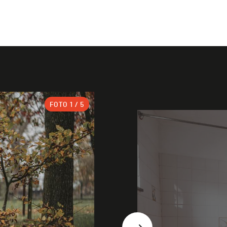
FOTO
1
/ 5