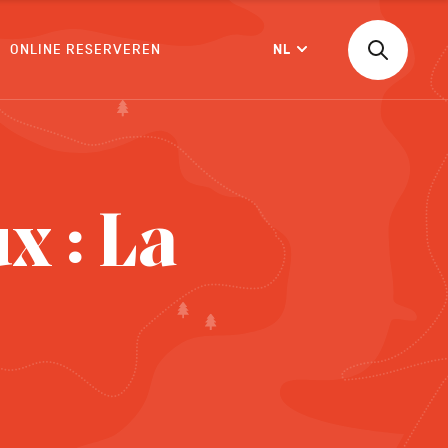
ONLINE RESERVEREN
NL
Zoeken
Langue
naar
een
activiteit,
een
BEVESTIGEN
accommod
...
x : La