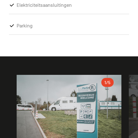
Elektriciteitsaansluitingen
Parking
Galerie
1
/5