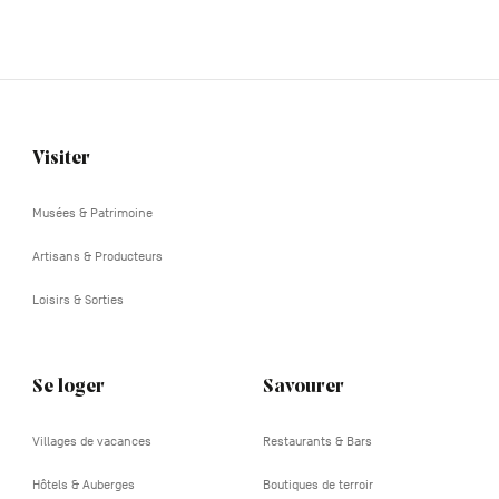
Visiter
Navigation
tertiaire
Musées & Patrimoine
Artisans & Producteurs
Loisirs & Sorties
Se loger
Savourer
Villages de vacances
Restaurants & Bars
Hôtels & Auberges
Boutiques de terroir