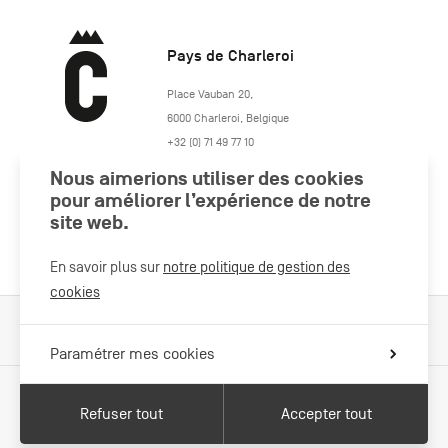
Pays de Charleroi
https://www.paysdecharleroi.be/
Place Vauban 20
,
6000
Charleroi
,
Belgique
+32 (0) 71 49 77 10
maison.tourisme@charleroi.be
Nous aimerions utiliser des cookies
pour améliorer l’expérience de notre
site web.
Rejoignez-nous
En savoir plus sur
notre politique de gestion des
cookies
Cookies Policy
Mentions légales
Politique vie privée
Paramétrer mes cookies
Refuser tout
Accepter tout
Avec le soutien de