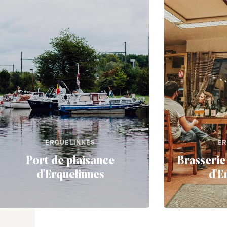
ERQUELINNES
ER
Port de plaisance
Brasserie
d'Erquelinnes
d'E