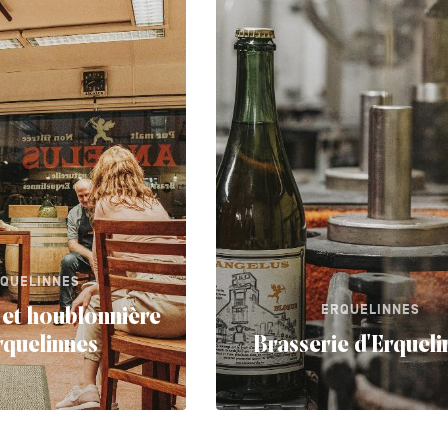
QUELINNES
ERQUELINNES
 et houblonnière
rquelinnes
Brasserie d'Erqueli