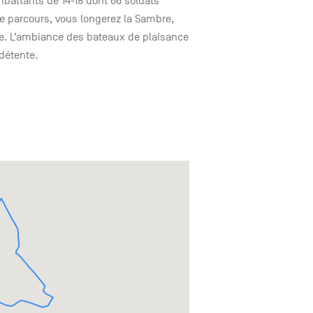
battants de 14-18 dont 66 soldats
 de parcours, vous longerez la Sambre,
ile. L’ambiance des bateaux de plaisance
 détente.