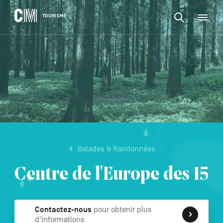
CONTENU
CM
TOURISME
M
Rechercher
Tourisme
une
activité,
Rechercher
un
Navigation
une
logement…
principale
activité,
VALIDER
un
logement…
Balades & Randonnées
Centre de l'Europe des 15
Contactez-nous
pour obtenir plus
d'informations