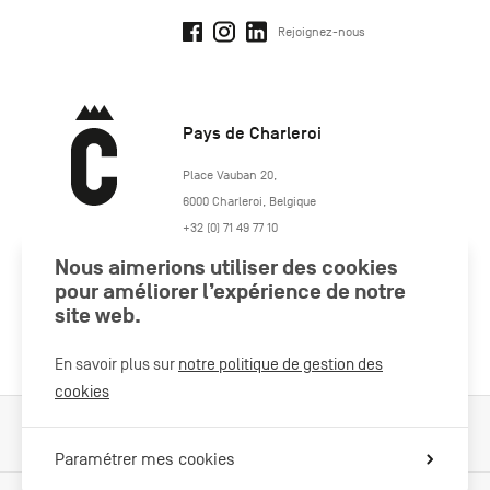
Rejoignez-nous
Pays de Charleroi
https://www.paysdecharleroi.be/
Place Vauban 20
,
6000
Charleroi
,
Belgique
+32 (0) 71 49 77 10
maison.tourisme@charleroi.be
Nous aimerions utiliser des cookies
pour améliorer l’expérience de notre
Rejoignez-nous
site web.
En savoir plus sur
notre politique de gestion des
cookies
Cookies Policy
Mentions légales
Politique vie privée
Paramétrer mes cookies