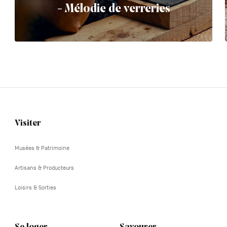
- Mélodie de verreries
Visiter
Navigation
tertiaire
Musées & Patrimoine
Artisans & Producteurs
Loisirs & Sorties