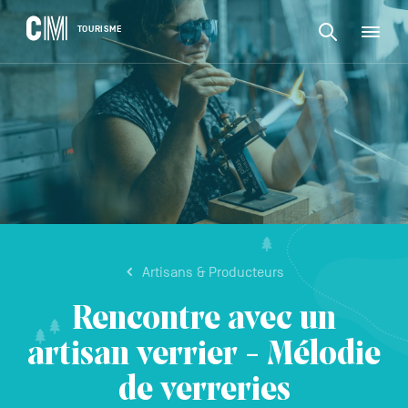
CONTENU
CM
TOURISME
M
Rechercher
Tourisme
une
activité,
Rechercher
un
Navigation
une
logement…
principale
activité,
VALIDER
un
logement…
Artisans & Producteurs
Rencontre avec un
artisan verrier - Mélodie
de verreries