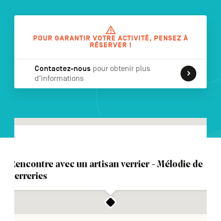
POUR GARANTIR VOTRE ACTIVITÉ, PENSEZ À
NL
DE
EN
RÉSERVER !
Contactez-nous
pour obtenir plus
d'informations
Navigation
secondaire
Rencontre avec un artisan verrier - Mélodie de
verreries