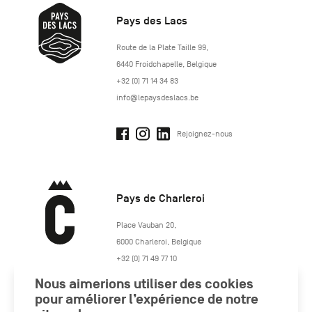
Pays des Lacs
http://www.lepaysdeslacs.be/
Route de la Plate Taille 99
,
6440
Froidchapelle
,
Belgique
+32 (0) 71 14 34 83
info@lepaysdeslacs.be
Rejoignez-nous
Pays de Charleroi
https://www.paysdecharleroi.be/
Place Vauban 20
,
6000
Charleroi
,
Belgique
+32 (0) 71 49 77 10
maison.tourisme@charleroi.be
Nous aimerions utiliser des cookies
pour améliorer l’expérience de notre
Rejoignez-nous