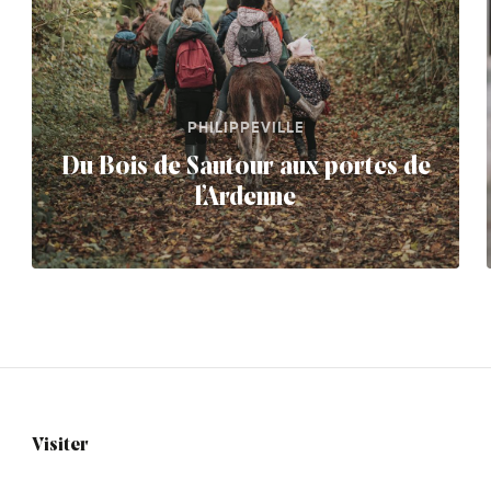
PHILIPPEVILLE
Du Bois de Sautour aux portes de
l’Ardenne
Visiter
Navigation
tertiaire