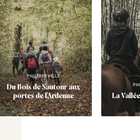
PHILIPPEVILLE
PH
Du Bois de Sautour aux
portes de l’Ardenne
La Vallé