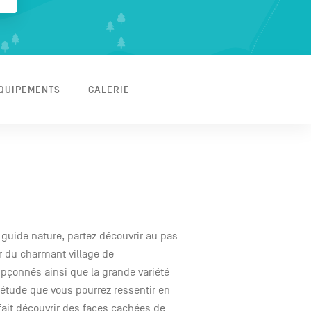
ÉQUIPEMENTS
GALERIE
uide nature, partez découvrir au pas
r du charmant village de
pçonnés ainsi que la grande variété
iétude que vous pourrez ressentir en
ait découvrir des faces cachées de