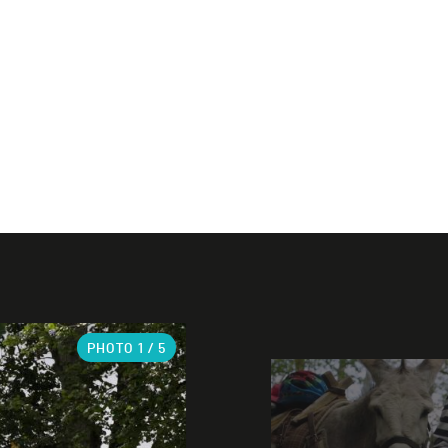
PHOTO
1
/ 5