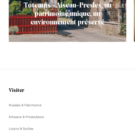
Totemus - Aiseau-Presles, un
patrimoine unique, un
environnement préservé
Visiter
Navigation
tertiaire
Musées & Patrimoine
Artisans & Producteurs
Loisirs & Sorties