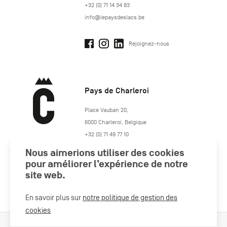
+32 (0) 71 14 34 83
info@lepaysdeslacs.be
Rejoignez-nous
Pays de Charleroi
https://www.paysdecharleroi.be/
Place Vauban 20
,
6000
Charleroi
,
Belgique
+32 (0) 71 49 77 10
maison.tourisme@charleroi.be
Nous aimerions utiliser des cookies
pour améliorer l’expérience de notre
Rejoignez-nous
site web.
En savoir plus sur
notre politique de gestion des
cookies