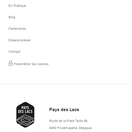
En Pratique
Blog
Partenaires
Espace presse
Contact
Paramétrer les cookies
Pays des Lacs
http://www.lepaysdeslacs.be/
Route de la Plate Taille 99
,
6440
Froidchapelle
,
Belgique