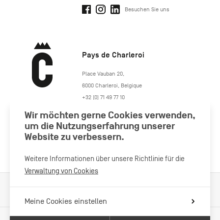
Besuchen Sie uns
Pays de Charleroi
https://www.paysdecharleroi.be/
Place Vauban 20
,
6000
Charleroi
,
Belgique
+32 (0) 71 49 77 10
maison.tourisme@charleroi.be
Wir möchten gerne Cookies verwenden,
um die Nutzungserfahrung unserer
Besuchen Sie uns
Website zu verbessern.
Weitere Informationen über unsere Richtlinie für die
Verwaltung von Cookies
Verarbeitung von Cookies
Impressum
Datenschutzrichtlinie
Meine Cookies einstellen