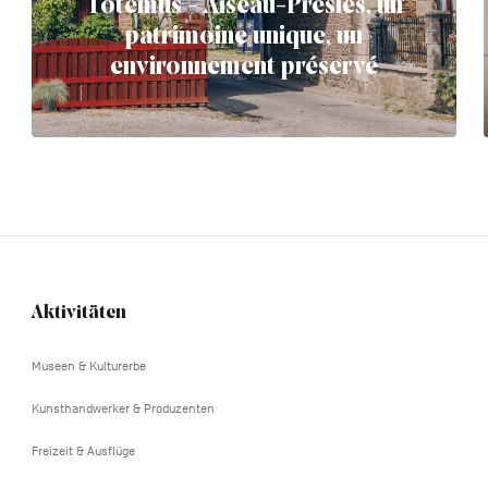
Totemus - Aiseau-Presles, un
patrimoine unique, un
environnement préservé
Aktivitäten
Navigation
tertiaire
Museen & Kulturerbe
Kunsthandwerker & Produzenten
Freizeit & Ausflüge