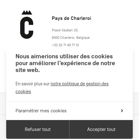
Pays de Charleroi
https://www.paysdecharleroi.be/
Place Vauban 20
,
6000
Charleroi
,
Belgique
+32 (0) 71 49 77 10
maison.tourisme@charleroi.be
Nous aimerions utiliser des cookies
pour améliorer l’expérience de notre
Rejoignez-nous
site web.
En savoir plus sur
notre politique de gestion des
cookies
Cookies Policy
Mentions légales
Politique vie privée
Paramétrer mes cookies
Refuser tout
Accepter tout
Avec le soutien de