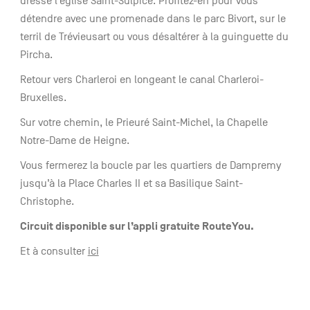
dresse l’église Saint-Sulpice. Profitez-en pour vous
détendre avec une promenade dans le parc Bivort, sur le
terril de Trévieusart ou vous désaltérer à la guinguette du
Pircha.
Retour vers Charleroi en longeant le canal Charleroi-
Bruxelles.
Sur votre chemin, le Prieuré Saint-Michel, la Chapelle
Notre-Dame de Heigne.
Vous fermerez la boucle par les quartiers de Dampremy
jusqu’à la Place Charles II et sa Basilique Saint-
Christophe.
Circuit disponible sur l’appli gratuite RouteYou.
Et à consulter
ici