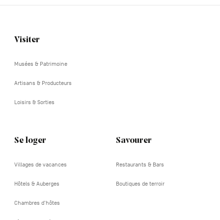
Visiter
Navigation
tertiaire
Musées & Patrimoine
Artisans & Producteurs
Loisirs & Sorties
Se loger
Savourer
Villages de vacances
Restaurants & Bars
Hôtels & Auberges
Boutiques de terroir
Chambres d'hôtes