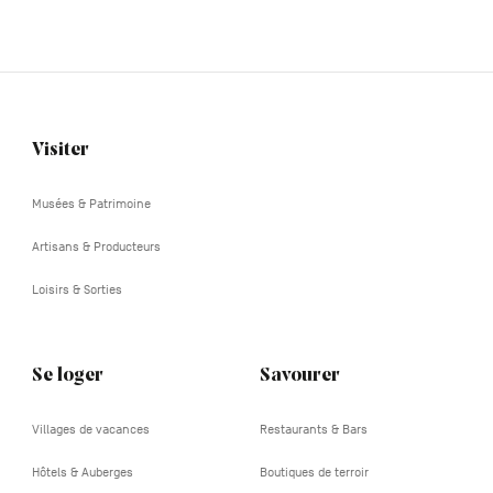
Visiter
Navigation
tertiaire
Musées & Patrimoine
Artisans & Producteurs
Loisirs & Sorties
Se loger
Savourer
Villages de vacances
Restaurants & Bars
Hôtels & Auberges
Boutiques de terroir