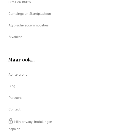
Gîtes en B&B's
Campings en Standplaatsen
Atypische accommodaties
Bivakken
Maar ook…
Achtergrond
Blog
Partners
Contact
Mijn privacy-instellingen
bepalen