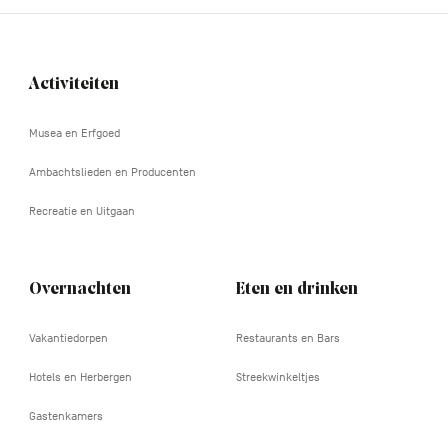
Activiteiten
Navigation
tertiaire
Musea en Erfgoed
Ambachtslieden en Producenten
Recreatie en Uitgaan
Overnachten
Eten en drinken
Vakantiedorpen
Restaurants en Bars
Hotels en Herbergen
Streekwinkeltjes
Gastenkamers