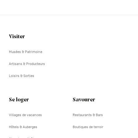
Visiter
Navigation
tertiaire
Musées & Patrimoine
Artisans & Producteurs
Loisirs & Sorties
Se loger
Savourer
Villages de vacances
Restaurants & Bars
Hôtels & Auberges
Boutiques de terroir