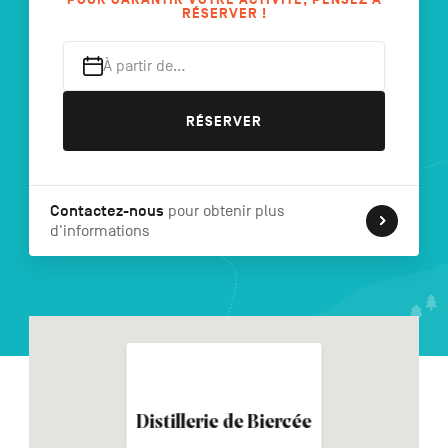
RÉSERVER !
À partir de…
NL
DE
EN
RÉSERVER
Navigation
secondaire
Contactez-nous
pour obtenir plus
d'informations
Distillerie de Biercée