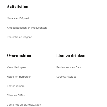
Activiteiten
Navigation
tertiaire
Musea en Erfgoed
Ambachtslieden en Producenten
Recreatie en Uitgaan
Overnachten
Eten en drinken
Vakantiedorpen
Restaurants en Bars
Hotels en Herbergen
Streekwinkeltjes
Gastenkamers
Gîtes en B&B's
Campings en Standplaatsen