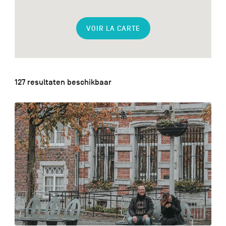
VOIR LA CARTE
FR
DE
EN
127 resultaten beschikbaar
Navigation
secondaire