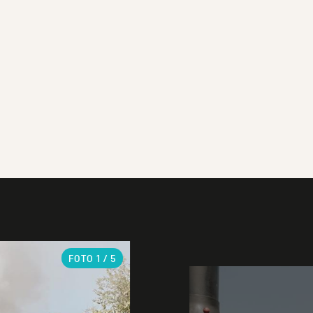
FOTO
1
/ 5