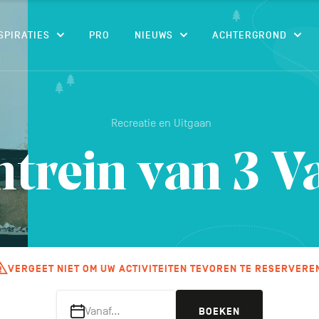
CONTENU
SPIRATIES
PRO
NIEUWS
ACHTERGROND
Recreatie en Uitgaan
trein van 3 Va
VERGEET NIET OM UW ACTIVITEITEN TEVOREN TE RESERVERE
Vanaf…
BOEKEN