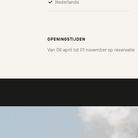
Nederlands
OPENINGSTIJDEN
Van 06 april tot 01 november op reservatie