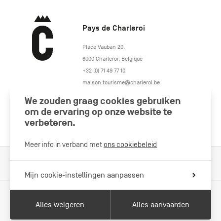
Pays de Charleroi
https://www.paysdecharleroi.be/
Place Vauban 20
,
6000
Charleroi
,
Belgique
+32 (0) 71 49 77 10
maison.tourisme@charleroi.be
We zouden graag cookies gebruiken
Volg ons
om de ervaring op onze website te
verbeteren.
Meer info in verband met
ons cookiebeleid
Cookiebeleid
Wettelijke vermeldingen
Privacybeleid
Mijn cookie-instellingen aanpassen
Alles weigeren
Alles aanvaarden
Met de steun van