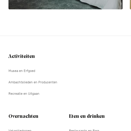
Activiteiten
Navigation
tertiaire
Musea en Erfgoed
Ambachtslieden en Producenten
Recreatie en Uitgaan
Overnachten
Eten en drinken
Vakantiedorpen
Restaurants en Bars