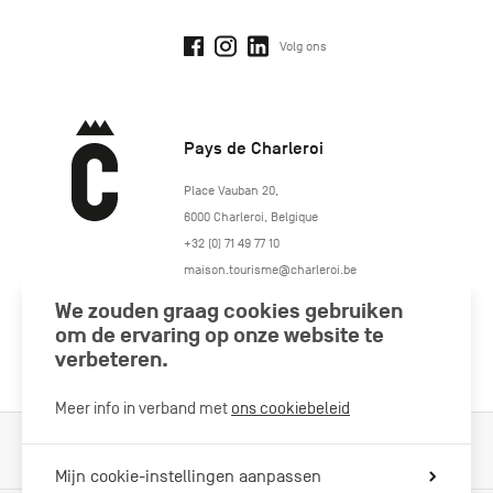
Volg ons
Pays de Charleroi
https://www.paysdecharleroi.be/
Place Vauban 20
,
6000
Charleroi
,
Belgique
+32 (0) 71 49 77 10
maison.tourisme@charleroi.be
We zouden graag cookies gebruiken
Volg ons
om de ervaring op onze website te
verbeteren.
Meer info in verband met
ons cookiebeleid
Cookiebeleid
Wettelijke vermeldingen
Privacybeleid
Mijn cookie-instellingen aanpassen