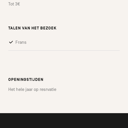
Tot 3€
TALEN VAN HET BEZOEK
Frans
OPENINGSTIJDEN
Het hele jaar op resrvatie