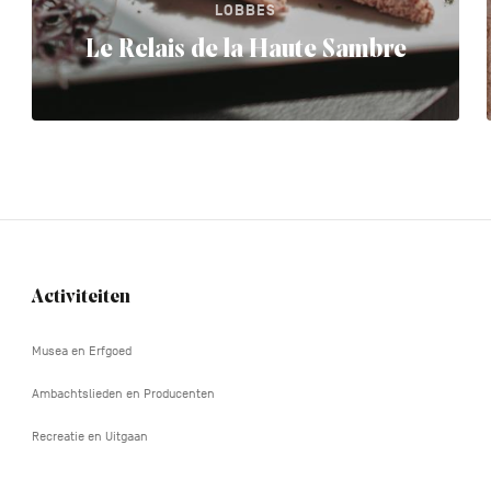
LOBBES
Le Relais de la Haute Sambre
Activiteiten
Navigation
tertiaire
Musea en Erfgoed
Ambachtslieden en Producenten
Recreatie en Uitgaan