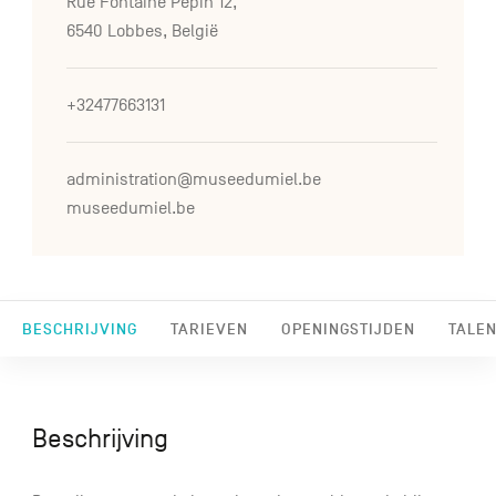
Rue Fontaine Pépin 12,
6540 Lobbes, België
+32477663131
administration@museedumiel.be
museedumiel.be
BESCHRIJVING
TARIEVEN
OPENINGSTIJDEN
TALEN
Beschrijving