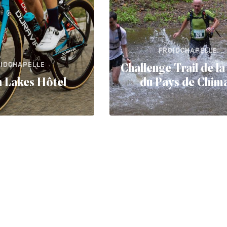
FROIDCHAPELLE
IDCHAPELLE
Challenge Trail de la
 Lakes Hôtel
du Pays de Chim