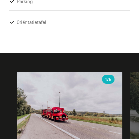
Parking
Oriëntatietafel
Galerie
1
/5