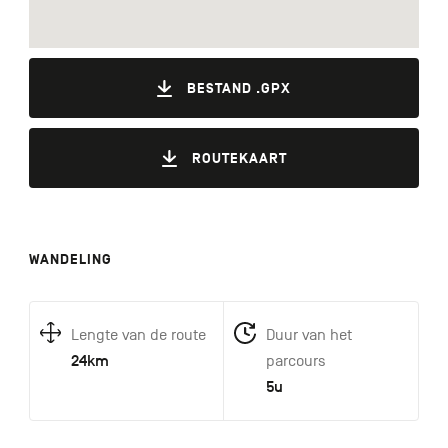
BESTAND .GPX
ROUTEKAART
WANDELING
Lengte van de route
Duur van het
24km
parcours
5u