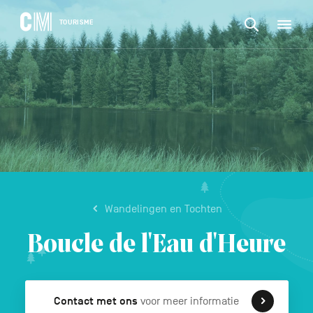
CONTENU
CM
TOURISME
M
Zoeken
Tourisme
naar
NL
een
Zoeken
activiteit,
Navigation
naar
een
principale
accommodat
een
...
BEVESTIGEN
activiteit,
een
accommodatie,
...
Wandelingen en Tochten
Boucle de l'Eau d'Heure
Contact met ons
voor meer informatie