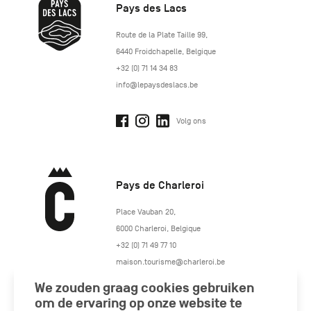
Pays des Lacs
http://www.lepaysdeslacs.be/
Route de la Plate Taille 99
,
6440
Froidchapelle
,
Belgique
+32 (0) 71 14 34 83
info@lepaysdeslacs.be
Volg ons
Pays de Charleroi
https://www.paysdecharleroi.be/
Place Vauban 20
,
6000
Charleroi
,
Belgique
+32 (0) 71 49 77 10
maison.tourisme@charleroi.be
We zouden graag cookies gebruiken
Volg ons
om de ervaring op onze website te