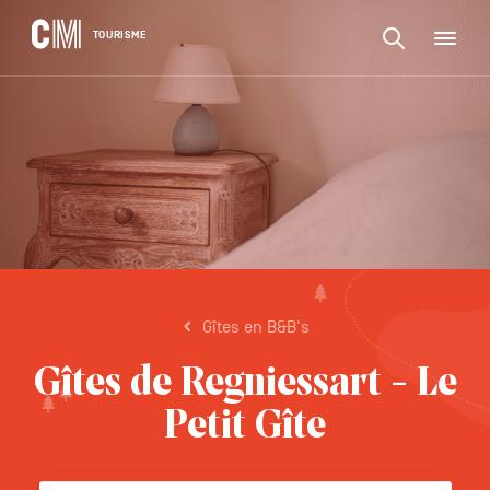
CONTENU
CM
TOURISME
M
Zoeken
Tourisme
naar
NL
een
Zoeken
activiteit,
Navigation
naar
een
principale
accommodat
een
...
BEVESTIGEN
activiteit,
een
accommodatie,
...
Gîtes en B&B's
Gîtes de Regniessart - Le
Petit Gîte