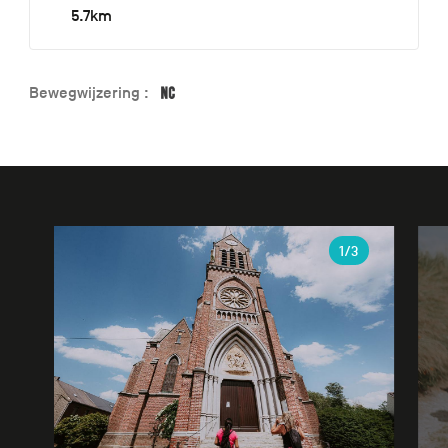
5.7km
Bewegwijzering :
Galerie
1
/3