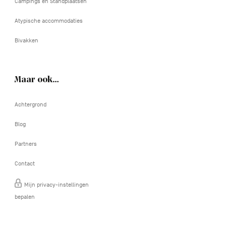
Campings en Standplaatsen
Atypische accommodaties
Bivakken
Maar ook…
Achtergrond
Blog
Partners
Contact
Mijn privacy-instellingen
bepalen