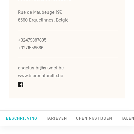
Rue de Maubeuge 197,
6560 Erquelinnes, België
+32479887835
+3271558666
angelus.br@skynet.be
www.bierenaturelle.be
BESCHRIJVING
TARIEVEN
OPENINGSTIJDEN
TALEN