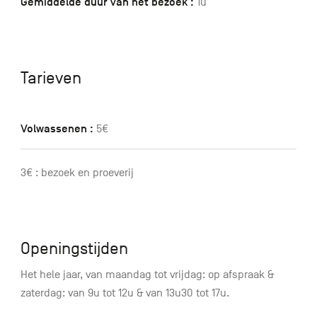
Gemiddelde duur van het bezoek :
1u
Tarieven
Volwassenen :
5€
3€ : bezoek en proeverij
Openingstijden
Het hele jaar, van maandag tot vrijdag: op afspraak &
zaterdag: van 9u tot 12u & van 13u30 tot 17u.