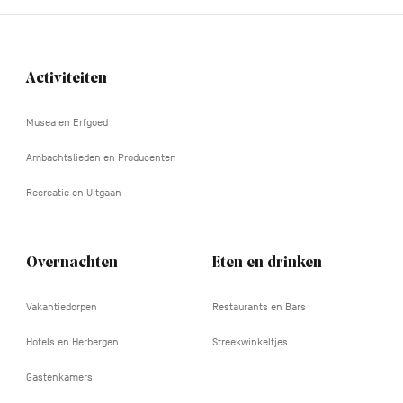
Activiteiten
Navigation
tertiaire
Musea en Erfgoed
Ambachtslieden en Producenten
Recreatie en Uitgaan
Overnachten
Eten en drinken
Vakantiedorpen
Restaurants en Bars
Hotels en Herbergen
Streekwinkeltjes
Gastenkamers