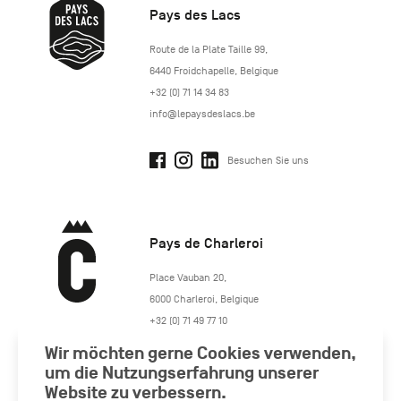
Pays des Lacs
http://www.lepaysdeslacs.be/
Route de la Plate Taille 99
,
6440
Froidchapelle
,
Belgique
+32 (0) 71 14 34 83
info@lepaysdeslacs.be
Besuchen Sie uns
Pays de Charleroi
https://www.paysdecharleroi.be/
Place Vauban 20
,
6000
Charleroi
,
Belgique
+32 (0) 71 49 77 10
maison.tourisme@charleroi.be
Wir möchten gerne Cookies verwenden,
um die Nutzungserfahrung unserer
Besuchen Sie uns
Website zu verbessern.