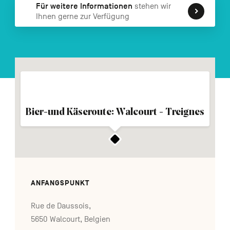
Für weitere Informationen
stehen wir
FR
NL
EN
Ihnen gerne zur Verfügung
Navigation
secondaire
Bier-und Käseroute: Walcourt - Treignes
ANFANGSPUNKT
Rue de Daussois,
5650 Walcourt, Belgien