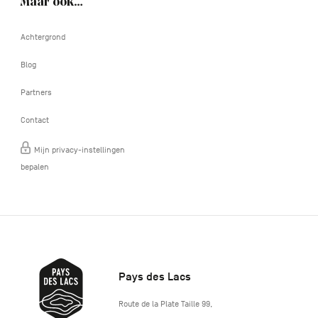
Maar ook…
Achtergrond
Blog
Partners
Contact
Mijn privacy-instellingen
bepalen
Pays des Lacs
http://www.lepaysdeslacs.be/
Route de la Plate Taille 99
,