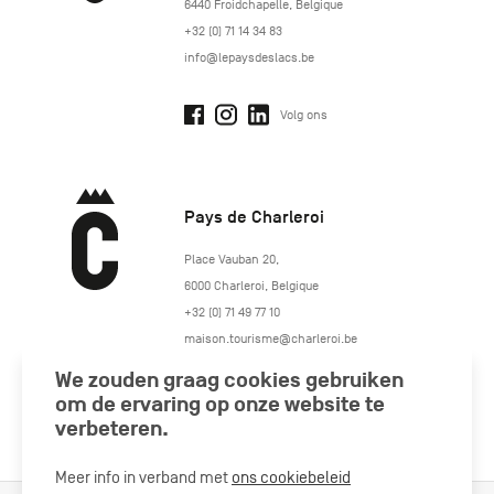
6440
Froidchapelle
,
Belgique
+32 (0) 71 14 34 83
info@lepaysdeslacs.be
Volg ons
Pays de Charleroi
https://www.paysdecharleroi.be/
Place Vauban 20
,
6000
Charleroi
,
Belgique
+32 (0) 71 49 77 10
maison.tourisme@charleroi.be
We zouden graag cookies gebruiken
Volg ons
om de ervaring op onze website te
verbeteren.
Meer info in verband met
ons cookiebeleid