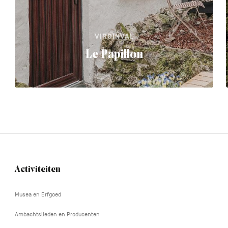
VIROINVAL
Le Papillon
Activiteiten
Navigation
tertiaire
Musea en Erfgoed
Ambachtslieden en Producenten