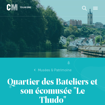
CONTENU
CM
TOURISME
M
Rechercher
Tourisme
une
activité,
Rechercher
un
Navigation
une
logement…
principale
activité,
VALIDER
un
logement…
Musées & Patrimoine
Quartier des Bateliers et
son écomusée "Le
Thudo"