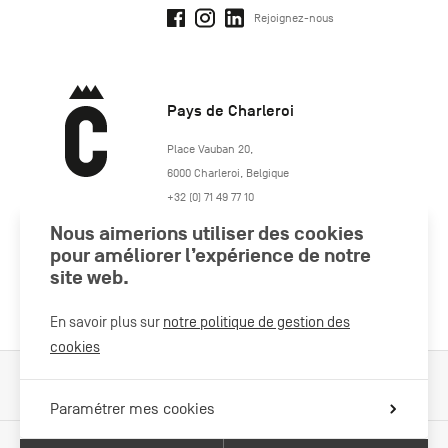
Rejoignez-nous
Pays de Charleroi
https://www.paysdecharleroi.be/
Place Vauban 20
,
6000
Charleroi
,
Belgique
+32 (0) 71 49 77 10
maison.tourisme@charleroi.be
Nous aimerions utiliser des cookies
pour améliorer l’expérience de notre
Rejoignez-nous
site web.
En savoir plus sur
notre politique de gestion des
cookies
Cookies Policy
Mentions légales
Politique vie privée
Paramétrer mes cookies