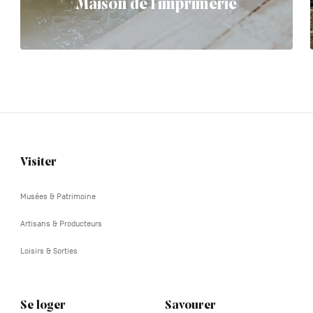
Maison de l'imprimerie
Visiter
Navigation
tertiaire
Musées & Patrimoine
Artisans & Producteurs
Loisirs & Sorties
Se loger
Savourer