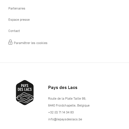
Partenaires
Espace presse
Contact
Paramétrer les cookies
Pays des Lacs
http://www.lepaysdeslacs.be/
Route de la Plate Taille 99
,
6440
Froidchapelle
,
Belgique
+32 (0) 71 14 34 83
info@lepaysdeslacs.be