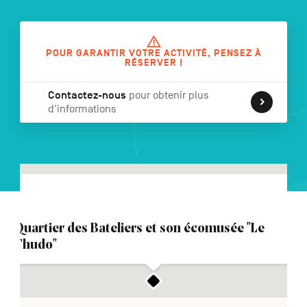
POUR GARANTIR VOTRE ACTIVITÉ, PENSEZ À
NL
DE
EN
RÉSERVER !
Contactez-nous
pour obtenir plus
d'informations
Navigation
secondaire
Quartier des Bateliers et son écomusée "Le
Thudo"