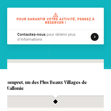
POUR GARANTIR VOTRE ACTIVITÉ, PENSEZ À
NL
DE
EN
RÉSERVER !
Contactez-nous
pour obtenir plus
d'informations
Navigation
secondaire
Lompret, un des Plus Beaux Villages de
Wallonie