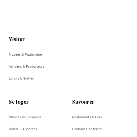
Visiter
Navigation
tertiaire
Musées & Patrimoine
Artisans & Producteurs
Loisirs & Sorties
Se loger
Savourer
Villages de vacances
Restaurants & Bars
Hôtels & Auberges
Boutiques de terroir