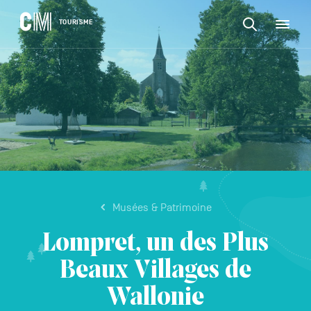
CONTENU
CM
TOURISME
M
Rechercher
Tourisme
une
activité,
Rechercher
un
Navigation
une
logement…
principale
activité,
VALIDER
un
logement…
Musées & Patrimoine
Lompret, un des Plus
Beaux Villages de
Wallonie