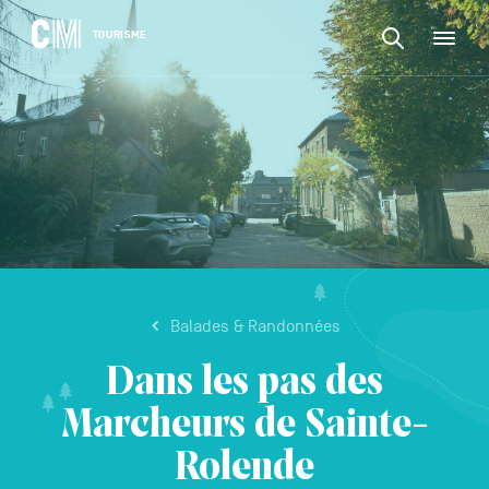
CONTENU
CM
TOURISME
M
Rechercher
Tourisme
une
activité,
Rechercher
un
Navigation
une
logement…
principale
activité,
VALIDER
un
logement…
Balades & Randonnées
Dans les pas des
Marcheurs de Sainte-
Rolende