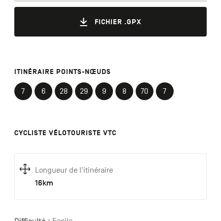
FICHIER .GPX
ITINÉRAIRE POINTS-NŒUDS
7
6
28
29
9
8
70
7
CYCLISTE VÉLOTOURISTE VTC
Longueur de l'itinéraire
16km
Difficulté :
Facile