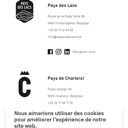
Pays des Lacs
http://www.lepaysdeslacs.be/
Route de la Plate Taille 99
,
6440
Froidchapelle
,
Belgique
+32 (0) 71 14 34 83
info@lepaysdeslacs.be
Rejoignez-nous
Pays de Charleroi
https://www.paysdecharleroi.be/
Place Vauban 20
,
6000
Charleroi
,
Belgique
+32 (0) 71 49 77 10
maison.tourisme@charleroi.be
Nous aimerions utiliser des cookies
pour améliorer l’expérience de notre
Rejoignez-nous
site web.