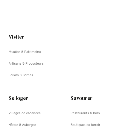
Visiter
Navigation
tertiaire
Musées & Patrimoine
Artisans & Producteurs
Loisirs & Sorties
Se loger
Savourer
Villages de vacances
Restaurants & Bars
Hôtels & Auberges
Boutiques de terroir