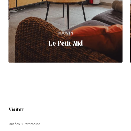
COUVIN
Le Petit Nid
Visiter
Navigation
tertiaire
Musées & Patrimoine