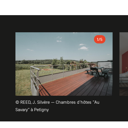
Galerie
1
/5
© REED, J. Silvère — Chambres d'hôtes "Au
Savary" à Petigny