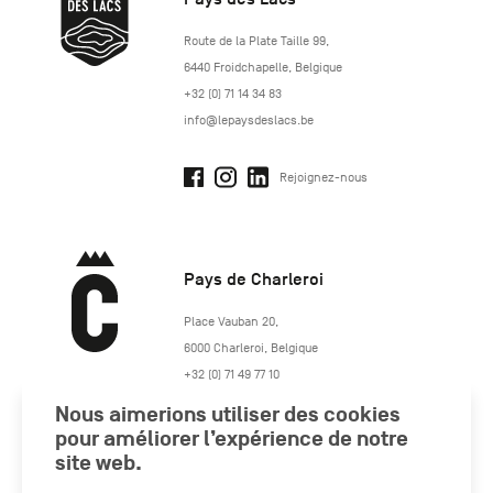
http://www.lepaysdeslacs.be/
Route de la Plate Taille 99
,
6440
Froidchapelle
,
Belgique
+32 (0) 71 14 34 83
info@lepaysdeslacs.be
Rejoignez-nous
Pays de Charleroi
https://www.paysdecharleroi.be/
Place Vauban 20
,
6000
Charleroi
,
Belgique
+32 (0) 71 49 77 10
maison.tourisme@charleroi.be
Nous aimerions utiliser des cookies
pour améliorer l’expérience de notre
site web.
Rejoignez-nous