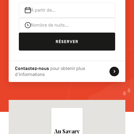
À partir de…
Nombre de nuits…
NL
DE
EN
RÉSERVER
Navigation
secondaire
Contactez-nous
pour obtenir plus
d'informations
Au Savary