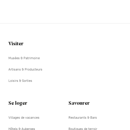
Visiter
Navigation
tertiaire
Musées & Patrimoine
Artisans & Producteurs
Loisirs & Sorties
Se loger
Savourer
Villages de vacances
Restaurants & Bars
Hôtels & Auberges
Boutiques de terroir