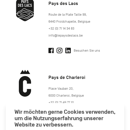
Pays des Lacs
http://www.lepaysdeslacs.be/
Route de la Plate Taille 99
,
6440
Froidchapelle
,
Belgique
+32 (0) 71 14 34 83
info@lepaysdeslacs.be
Besuchen Sie uns
Pays de Charleroi
https://www.paysdecharleroi.be/
Place Vauban 20
,
6000
Charleroi
,
Belgique
+32 (0) 71 49 77 10
maison.tourisme@charleroi.be
Wir möchten gerne Cookies verwenden,
um die Nutzungserfahrung unserer
Website zu verbessern.
Besuchen Sie uns