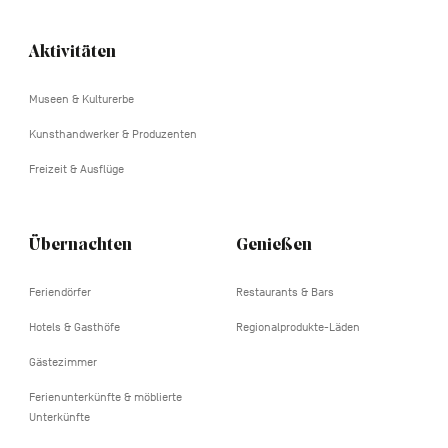
Navigation
Aktivitäten
tertiaire
Museen & Kulturerbe
Kunsthandwerker & Produzenten
Freizeit & Ausflüge
Übernachten
Genießen
Feriendörfer
Restaurants & Bars
Hotels & Gasthöfe
Regionalprodukte-Läden
Gästezimmer
Ferienunterkünfte & möblierte
Unterkünfte