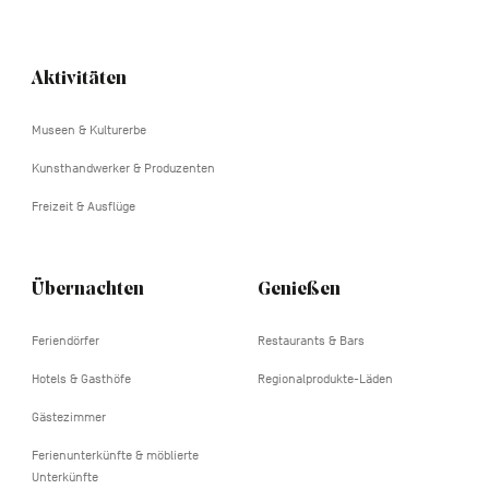
Navigation
Aktivitäten
tertiaire
Museen & Kulturerbe
Kunsthandwerker & Produzenten
Freizeit & Ausflüge
Übernachten
Genießen
Feriendörfer
Restaurants & Bars
Hotels & Gasthöfe
Regionalprodukte-Läden
Gästezimmer
Ferienunterkünfte & möblierte
Unterkünfte