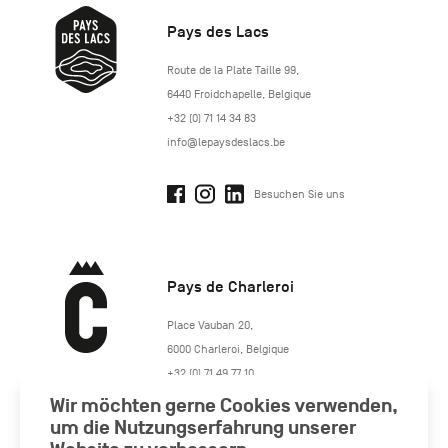
Pays des Lacs
http://www.lepaysdeslacs.be/
Route de la Plate Taille 99
,
6440
Froidchapelle
,
Belgique
+32 (0) 71 14 34 83
info@lepaysdeslacs.be
Besuchen Sie uns
Pays de Charleroi
https://www.paysdecharleroi.be/
Place Vauban 20
,
6000
Charleroi
,
Belgique
+32 (0) 71 49 77 10
maison.tourisme@charleroi.be
Wir möchten gerne Cookies verwenden,
um die Nutzungserfahrung unserer