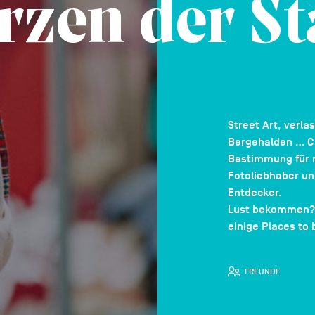
rzen der St
Street Art, verla
Bergehalden … Cha
Bestimmung für ni
Fotoliebhaber u
Entdecker.
Lust bekommen? 
einige Places to 
FREUNDE