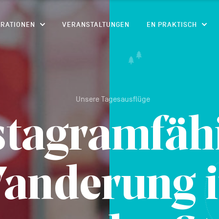
CONTENU
IRATIONEN
VERANSTALTUNGEN
EN PRAKTISCH
Unsere Tagesausflüge
stagramfäh
anderung 