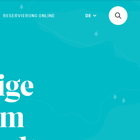
RESERVIERUNG ONLINE
DE
Suchen
Langue
nach
einer
Aktivität,
einer
BESTÄTIGEN
Unterkunf
ige
im