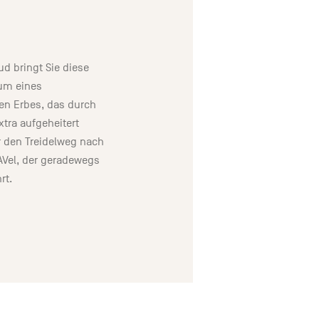
d bringt Sie diese
um eines
en Erbes, das durch
xtra aufgeheitert
r den Treidelweg nach
AVel, der geradewegs
rt.