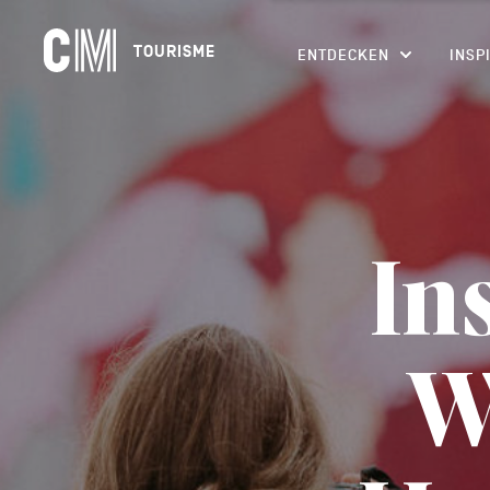
Navigation
CM
TOURISME
ENTDECKEN
INSP
principale
Tourisme
Suchen
DE
nach
einer
Aktivität,
einer
Unterkunft…
In
W