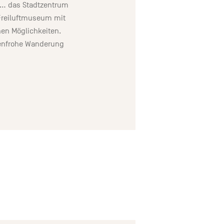
, … das Stadtzentrum
s Freiluftmuseum mit
hen Möglichkeiten.
rbenfrohe Wanderung