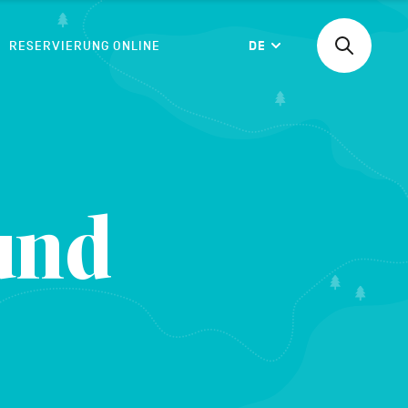
RESERVIERUNG ONLINE
DE
Suchen
Langue
nach
einer
Aktivität,
einer
BESTÄTIGEN
Unterkunf
und