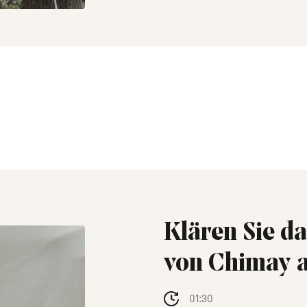
Klären Sie d
von Chimay au
01:30