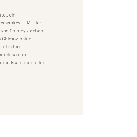
tel, ein
ccessoires … Mit der
s von Chimay » gehen
h Chimay, seine
 und seine
gemeinsam mit
aufmerksam durch die