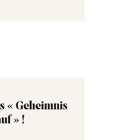
as « Geheimnis
f » !