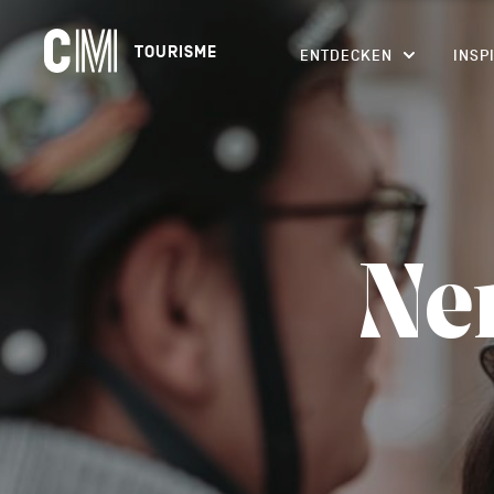
Navigation
CM
TOURISME
ENTDECKEN
INSP
principale
Tourisme
Suchen
DE
nach
einer
Aktivität,
einer
Unterkunft…
Ne