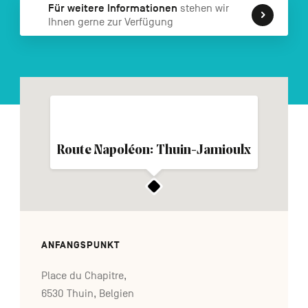
Für weitere Informationen
stehen wir
FR
NL
EN
Ihnen gerne zur Verfügung
Navigation
secondaire
Route Napoléon: Thuin-Jamioulx
ANFANGSPUNKT
Place du Chapitre,
6530 Thuin, Belgien