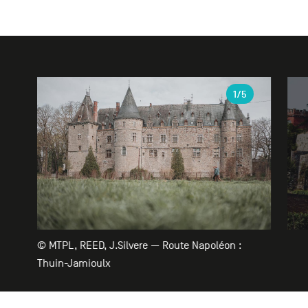
Galerie
1
/5
© MTPL, REED, J.Silvere — Route Napoléon :
Thuin-Jamioulx