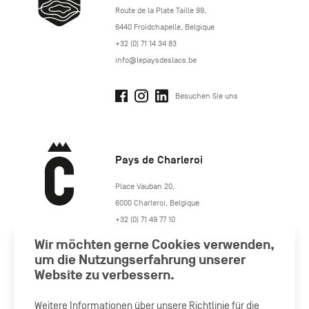
http://www.lepaysdeslacs.be/
Route de la Plate Taille 99
,
6440
Froidchapelle
,
Belgique
+32 (0) 71 14 34 83
info@lepaysdeslacs.be
Besuchen Sie uns
Pays de Charleroi
https://www.paysdecharleroi.be/
Place Vauban 20
,
6000
Charleroi
,
Belgique
+32 (0) 71 49 77 10
maison.tourisme@charleroi.be
Wir möchten gerne Cookies verwenden,
um die Nutzungserfahrung unserer
Besuchen Sie uns
Website zu verbessern.
Weitere Informationen über unsere Richtlinie für die