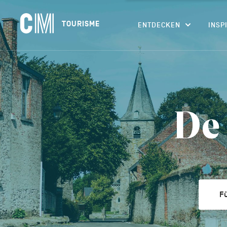
Navigation
CM
TOURISME
ENTDECKEN
INSP
principale
Tourisme
Suchen
DE
nach
einer
Aktivität,
einer
Unterkunft…
De 
Fü