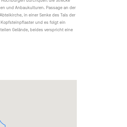
 Hochburgen durchquert die Strecke
n und Anbaukulturen. Passage an der
bteikirche, in einer Senke des Tals der
opfsteinpflaster und es folgt ein
eilen Gelände, beides verspricht eine