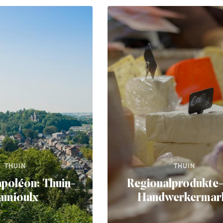
THUIN
THUIN
poléon: Thuin-
Regionalprodukte
amioulx
Handwerkermar