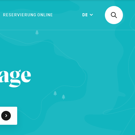
RESERVIERUNG ONLINE
DE
Suchen
Langue
nach
einer
Aktivität,
einer
BESTÄTIGEN
Unterkunf
lage