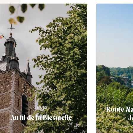
THUIN
Route Na
Au fil de la Biesmelle
J