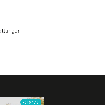
tattungen
FOTO
1
/ 6