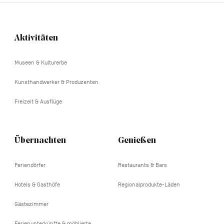
Aktivitäten
Navigation
tertiaire
Museen & Kulturerbe
Kunsthandwerker & Produzenten
Freizeit & Ausflüge
Übernachten
Genießen
Feriendörfer
Restaurants & Bars
Hotels & Gasthöfe
Regionalprodukte-Läden
Gästezimmer
Ferienunterkünfte & möblierte