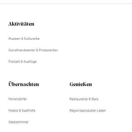
Aktivitäten
Navigation
tertiaire
Museen & Kulturerbe
Kunsthandwerker & Produzenten
Freizeit & Ausflüge
Übernachten
Genießen
Feriendörfer
Restaurants & Bars
Hotels & Gasthöfe
Regionalprodukte-Läden
Gästezimmer