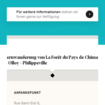
FR
NL
EN
Für weitere Informationen
stehen wir
Ihnen gerne zur Verfügung
Navigation
secondaire
Fernwanderung von La Forêt du Pays de Chimay
– Olloy - Philippeville
ANFANGSPUNKT
Rue Saint-Eloi 6,