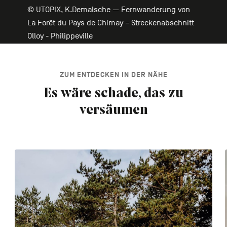
© UTOPIX, K.Demalsche — Fernwanderung von
La Forêt du Pays de Chimay – Streckenabschnitt
Olloy - Philippeville
ZUM ENTDECKEN IN DER NÄHE
Es wäre schade, das zu
versäumen