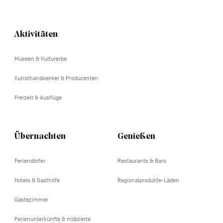
Aktivitäten
Navigation
tertiaire
Museen & Kulturerbe
Kunsthandwerker & Produzenten
Freizeit & Ausflüge
Übernachten
Genießen
Feriendörfer
Restaurants & Bars
Hotels & Gasthöfe
Regionalprodukte-Läden
Gästezimmer
Ferienunterkünfte & möblierte